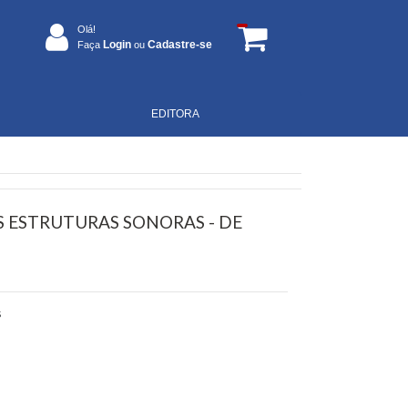
Olá!
Login
Cadastre-se
Faça
ou
EDITORA
S ESTRUTURAS SONORAS - DE
S