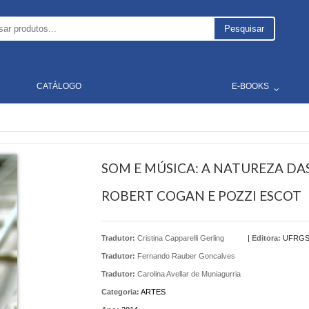
Pesquisar
CATÁLOGO
E-BOOKS
SOM E MÚSICA: A NATUREZA DA
ROBERT COGAN E POZZI ESCOT
Tradutor:
Cristina Capparelli Gerling
|
Editora:
UFRG
Tradutor:
Fernando Rauber Goncalves
Tradutor:
Carolina Avellar de Muniagurria
Categoria:
ARTES