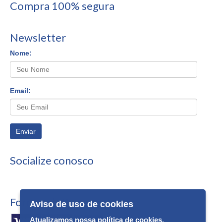
Compra 100% segura
Newsletter
Nome:
Email:
Enviar
Socialize conosco
Formas de Pagamento
Aviso de uso de cookies
Atualizamos nossa política de cookies.