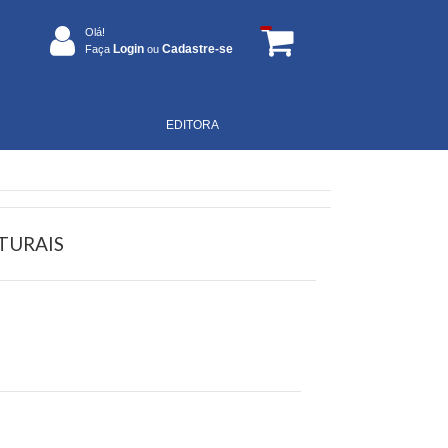
Olá!
Login
Cadastre-se
Faça
ou
EDITORA
TURAIS