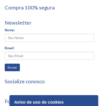
Compra 100% segura
Newsletter
Nome:
Email:
Enviar
Socialize conosco
Formas de Pagamento
Aviso de uso de cookies