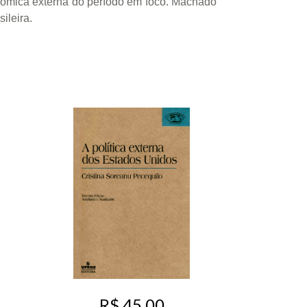
conômica externa do período em foco. Machado
ileira.
R$ 45,00