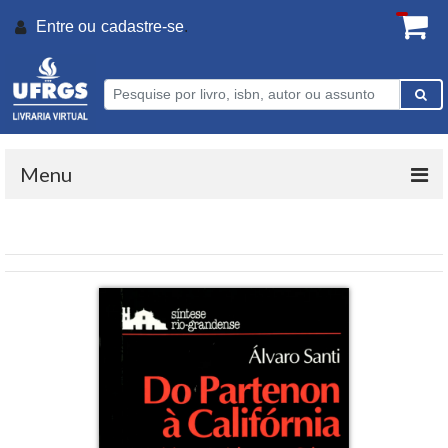
Entre ou
cadastre-se
.
Menu