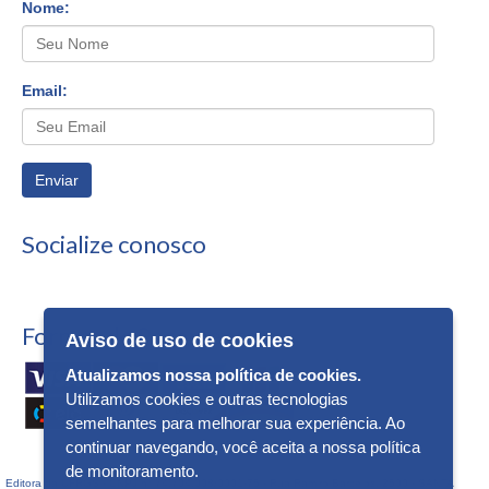
Nome:
Email:
Enviar
Socialize conosco
Formas de Pagamento
Aviso de uso de cookies
Atualizamos nossa política de cookies.
Utilizamos cookies e outras tecnologias
semelhantes para melhorar sua experiência. Ao
continuar navegando, você aceita a nossa política
de monitoramento.
Editora da UFRGS - CNPJ n° 74.704.008/0001-75 - Rua Ramiro Barcelos, 2500 - SANTA