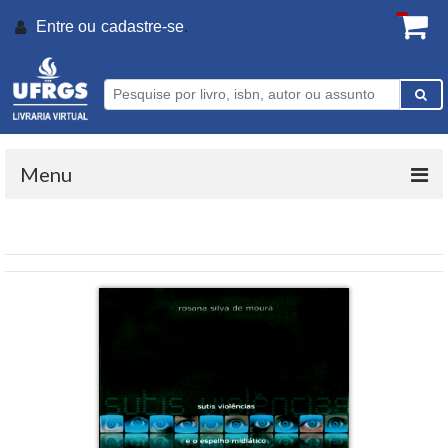
Entre ou
cadastre-se
.
Menu