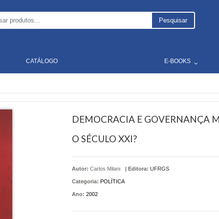
Pesquisar
CATÁLOGO
E-BOOKS
DEMOCRACIA E GOVERNANÇA M
O SÉCULO XXI?
Autor:
Carlos Milani
|
Editora:
UFRGS
Categoria:
POLÍTICA
Ano:
2002