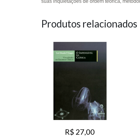
suas inquietações de ordem teórica, metodoló
Produtos relacionados
R$ 27,00