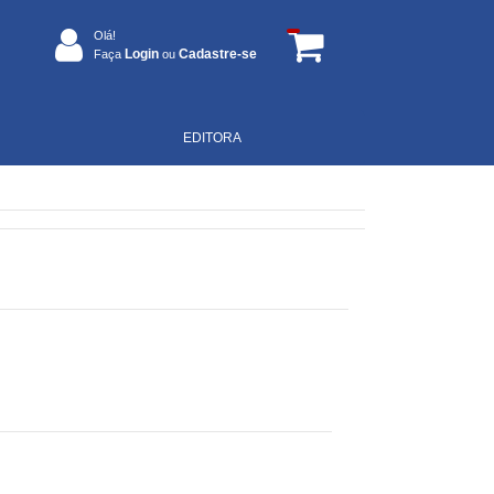
Olá!
Login
Cadastre-se
Faça
ou
EDITORA