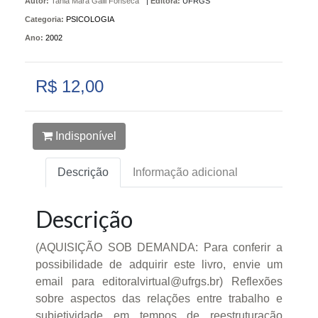
Autor:
Tania Mara Galli Fonseca
|
Editora:
UFRGS
Categoria:
PSICOLOGIA
Ano:
2002
R$ 12,00
Indisponível
Descrição
Informação adicional
Descrição
(AQUISIÇÃO SOB DEMANDA: Para conferir a
possibilidade de adquirir este livro, envie um
email para editoralvirtual@ufrgs.br) Reflexões
sobre aspectos das relações entre trabalho e
subjetividade em tempos de reestruturação